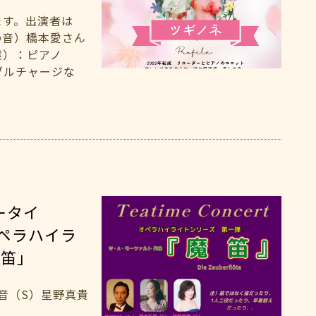
ます。出演者は
の音）橋本愛さん
業）：ピアノ
テーブルチャージな
ータイ
t オペラハイラ
魔笛」
彩音（S）星野真貴