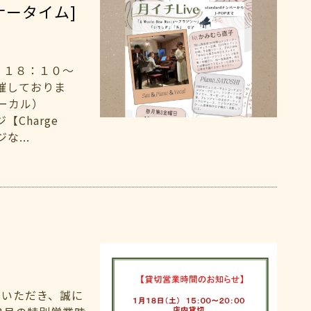
ナータイム]
）１８：１０～
開催しておりま
ォーカル）
【Charge
な...
用いただき、誠に