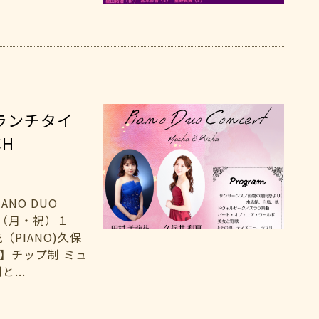
ランチタイ
CH
NO DUO
日（月・祝）１
PIANO)久保
ree】チップ制 ミュ
...