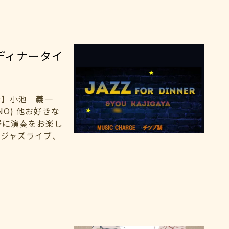
ディナータイ
演者】小池 義一
IANO) 他お好きな
軽に演奏をお楽し
ムジャズライブ、
！