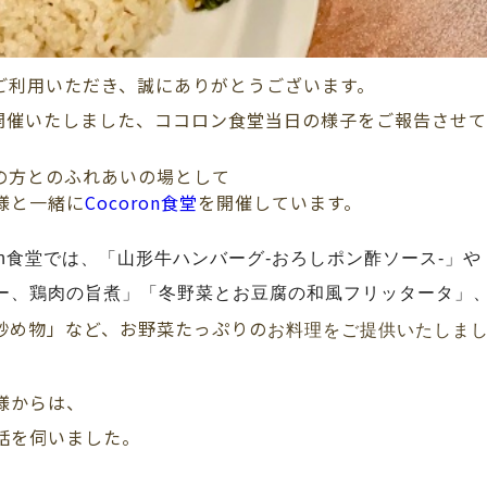
ご利用いただき、誠にありがとうございます。
に開催いたしました、ココロン食堂当日の様子をご報告させ
の方とのふれあいの場として
様と一緒に
Cocoron食堂
を開催し
ています。
n
食堂では、
「山形牛ハンバーグ-おろしポン酢ソース-
」や
ー、鶏肉の旨煮
」
「冬野菜とお豆腐の和風フリッタータ」
炒め物」など、お野菜たっぷりの
お料理をご提供いたしま
様からは、
話を伺いました。