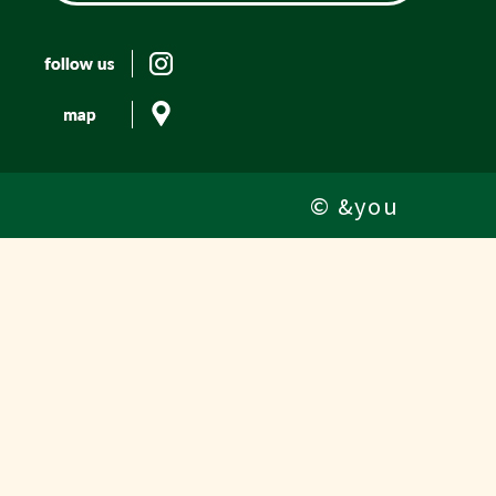
© &you